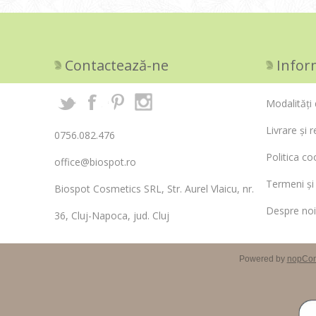
Contactează-ne
Infor
Modalități 
Livrare și r
0756.082.476
Politica co
office@biospot.ro
Termeni și 
Biospot Cosmetics SRL, Str. Aurel Vlaicu, nr.
Despre noi
36, Cluj-Napoca, jud. Cluj
Powered by
nopCo