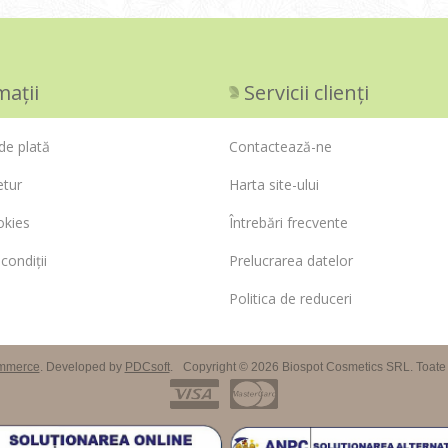
mații
Servicii clienți
de plată
Contactează-ne
etur
Harta site-ului
okies
Întrebări frecvente
condiții
Prelucrarea datelor
Politica de reduceri
mmerce
. Developed by
PDCsoft
.
Copyright © 2026 Biospot Cosmetics SRL. Toate d