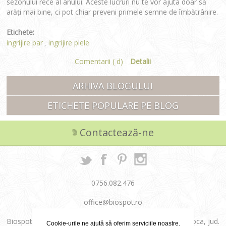
sezonului rece al anului. Aceste lucruri nu te vor ajuta doar să
arăți mai bine, ci pot chiar preveni primele semne de îmbătrânire.
Etichete:
ingrijire par
ingrijire piele
,
Comentarii ( d)
Detalii
ARHIVA BLOGULUI
ETICHETE POPULARE PE BLOG
Contactează-ne
0756.082.476
office@biospot.ro
Biospot Cosmetics SRL, Str. Aurel Vlaicu, nr. 36, Cluj-Napoca, jud.
Cookie-urile ne ajută să oferim serviciile noastre.