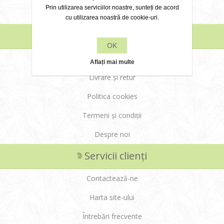
Prin utilizarea serviciilor noastre, sunteți de acord
Cluj
cu utilizarea noastră de cookie-uri.
Informații
OK
Modalități de plată
Aflați mai multe
Livrare și retur
Politica cookies
Termeni și condiții
Despre noi
Servicii clienți
Contactează-ne
Harta site-ului
Întrebări frecvente