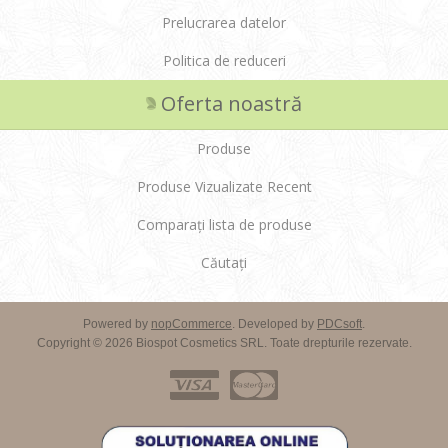
Prelucrarea datelor
Politica de reduceri
Oferta noastră
Produse
Produse Vizualizate Recent
Comparați lista de produse
Căutați
Powered by
nopCommerce
. Developed by
PDCsoft
.
Copyright © 2026 Biospot Cosmetics SRL. Toate drepturile rezervate.