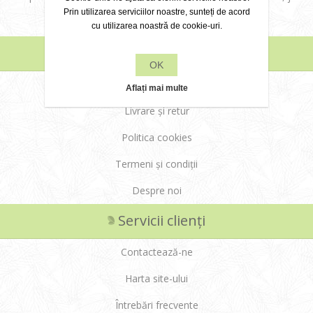
Prin utilizarea serviciilor noastre, sunteți de acord
Cluj
cu utilizarea noastră de cookie-uri.
Informații
OK
Modalități de plată
Aflați mai multe
Livrare și retur
Politica cookies
Termeni și condiții
Despre noi
Servicii clienți
Contactează-ne
Harta site-ului
Întrebări frecvente