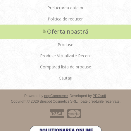
Prelucrarea datelor
Politica de reduceri
Oferta noastră
Produse
Produse Vizualizate Recent
Comparați lista de produse
Căutați
Powered by
nopCommerce
. Developed by
PDCsoft
.
Copyright © 2026 Biospot Cosmetics SRL. Toate drepturile rezervate.