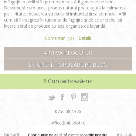
în îngrijirea pielii și în promovarea stării generale de bine.
Descoperă cum acest produs natural poate ajuta la calmarea
pielii iritate, reducerea stresului și îmbunătățirea somnului. Află
cum să îl integrezi în rutina ta de îngrijire și de ce ar trebui să
încerci setul de produse cu apă organică de lavandă.
Comentarii ( d)
Detalii
ARHIVA BLOGULUI
ETICHETE POPULARE PE BLOG
Contactează-ne
0756.082.476
office@biospot.ro
Biospot Cosmetics SRL, Str. Aurel Vlaicu, nr. 36, Cluj-Napoca, jud.
Cookie-urile ne ajută să oferim serviciile noastre.