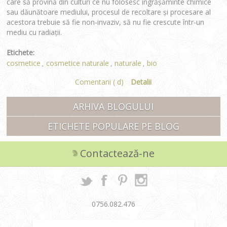
care să provină din culturi ce nu folosesc îngrășăminte chimice
sau dăunătoare mediului, procesul de recoltare și procesare al
acestora trebuie să fie non-invaziv, să nu fie crescute într-un
mediu cu radiații.
Etichete:
cosmetice
cosmetice naturale
naturale
bio
,
,
,
Comentarii ( d)
Detalii
ARHIVA BLOGULUI
ETICHETE POPULARE PE BLOG
Contactează-ne
0756.082.476
office@biospot.ro