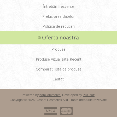
Întrebări frecvente
Prelucrarea datelor
Politica de reduceri
Oferta noastră
Produse
Produse Vizualizate Recent
Comparați lista de produse
Căutați
Powered by
nopCommerce
. Developed by
PDCsoft
.
Copyright © 2026 Biospot Cosmetics SRL. Toate drepturile rezervate.