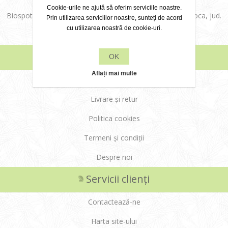
Cookie-urile ne ajută să oferim serviciile noastre.
Biospot Cosmetics SRL, Str. Aurel Vlaicu, nr. 36, Cluj-Napoca, jud.
Prin utilizarea serviciilor noastre, sunteți de acord
cu utilizarea noastră de cookie-uri.
Cluj
Informații
OK
Aflați mai multe
Modalități de plată
Livrare și retur
Politica cookies
Termeni și condiții
Despre noi
Servicii clienți
Contactează-ne
Harta site-ului