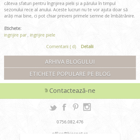
câteva sfaturi pentru îngrijirea pielii și a părului în timpul
sezonului rece al anului. Aceste lucruri nu te vor ajuta doar să
arăți mai bine, ci pot chiar preveni primele semne de îmbătrânire.
Etichete:
ingrijire par
ingrijire piele
,
Comentarii ( d)
Detalii
ARHIVA BLOGULUI
ETICHETE POPULARE PE BLOG
Contactează-ne
0756.082.476
office@biospot.ro