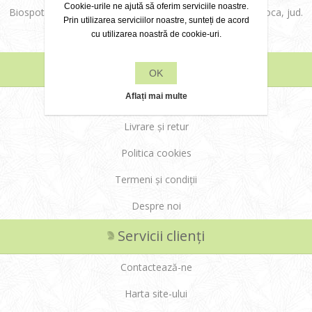
Cookie-urile ne ajută să oferim serviciile noastre.
Biospot Cosmetics SRL, Str. Aurel Vlaicu, nr. 36, Cluj-Napoca, jud.
Prin utilizarea serviciilor noastre, sunteți de acord
cu utilizarea noastră de cookie-uri.
Cluj
Informații
OK
Aflați mai multe
Modalități de plată
Livrare și retur
Politica cookies
Termeni și condiții
Despre noi
Servicii clienți
Contactează-ne
Harta site-ului