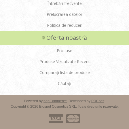
Întrebări frecvente
Prelucrarea datelor
Politica de reduceri
Oferta noastră
Produse
Produse Vizualizate Recent
Comparați lista de produse
Căutați
Powered by
nopCommerce
. Developed by
PDCsoft
.
Copyright © 2026 Biospot Cosmetics SRL. Toate drepturile rezervate.