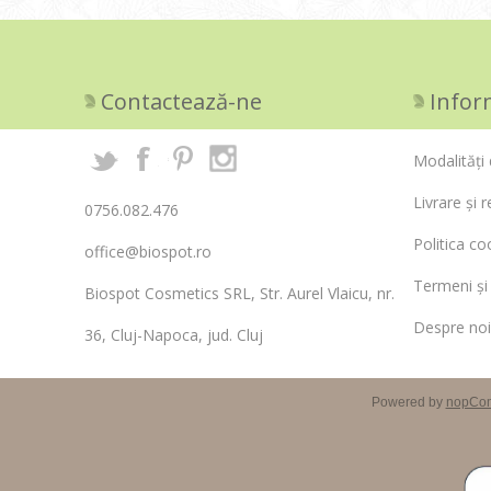
Contactează-ne
Infor
Modalități 
Livrare și r
0756.082.476
Politica co
office@biospot.ro
Termeni și 
Biospot Cosmetics SRL, Str. Aurel Vlaicu, nr.
Despre noi
36, Cluj-Napoca, jud. Cluj
Powered by
nopCo