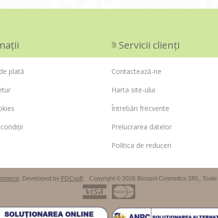
mații
Servicii clienți
de plată
Contactează-ne
etur
Harta site-ului
okies
Întrebări frecvente
condiții
Prelucrarea datelor
Politica de reduceri
mmerce
. Developed by
PDCsoft
.
Copyright © 2026 Biospot Cosmetics SRL. Toate d