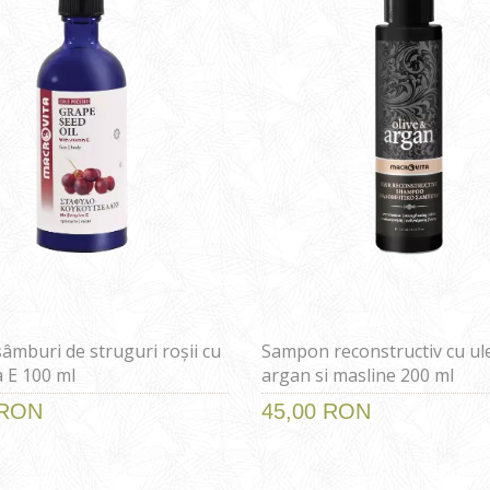
sâmburi de struguri roșii cu
Sampon reconstructiv cu ule
a E 100 ml
argan si masline 200 ml
 RON
45,00 RON