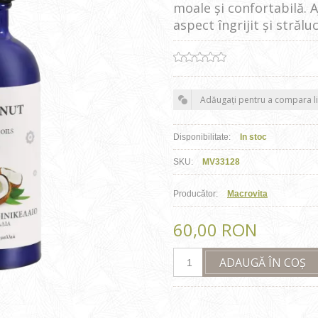
moale și confortabilă. A
aspect îngrijit și străluc
Adăugați pentru a compara li
Disponibilitate:
In stoc
SKU:
MV33128
Producător:
Macrovita
60,00 RON
ADAUGĂ ÎN COȘ