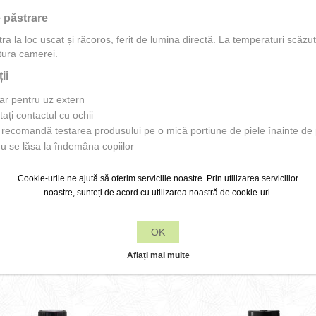
 păstrare
ra la loc uscat și răcoros, ferit de lumina directă. La temperaturi scăzute
ura camerei.
ii
ar pentru uz extern
tați contactul cu ochii
 recomandă testarea produsului pe o mică porțiune de piele înainte de p
u se lăsa la îndemâna copiilor
ție (INCI):
Cocos Nucifera (Coconut) Oil, Caprylic/Capric Triglyceride,
Cookie-urile ne ajută să oferim serviciile noastre. Prin utilizarea serviciilor
Sunflower) Seed Oil, Glyceryl Caprylate, Carthamus Tinctorius (Saffl
noastre, sunteți de acord cu utilizarea noastră de cookie-uri.
orbyl Palmitate, Tocopheryl Acetate, Linoleic Acid
OK
ARE AU CUMPARAT ACEST PRODUS AU MAI ACHI
Aflați mai multe