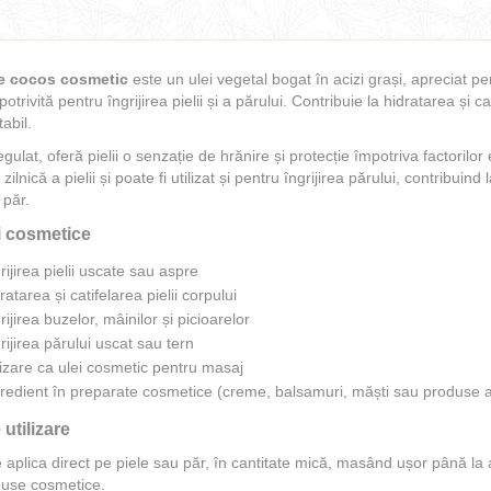
de cocos cosmetic
este un ulei vegetal bogat în acizi grași, apreciat pe
potrivită pentru îngrijirea pielii și a părului. Contribuie la hidratarea și 
tabil.
regulat, oferă pielii o senzație de hrănire și protecție împotriva factorilo
a zilnică a pielii și poate fi utilizat și pentru îngrijirea părului, contribuind
 păr.
ri cosmetice
rijirea pielii uscate sau aspre
ratarea și catifelarea pielii corpului
rijirea buzelor, mâinilor și picioarelor
rijirea părului uscat sau tern
lizare ca ulei cosmetic pentru masaj
gredient în preparate cosmetice (creme, balsamuri, măști sau produse a
utilizare
 aplica direct pe piele sau păr, în cantitate mică, masând ușor până la a
duse cosmetice.