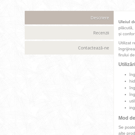
Descriere
Uleiul 
plăcută, 
Recenzii
și confor
Utilizat 
Contactează-ne
îngrijire
firului de
Utiliză
îng
hid
îng
îng
uti
in
Mod de 
Se poate
alte pro