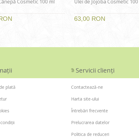
 Cânepă Cosmetic 100 ml
Ulei de Jojoba Cosmetic 100
 RON
63,00 RON
mații
Servicii clienți
de plată
Contactează-ne
etur
Harta site-ului
okies
Întrebări frecvente
condiții
Prelucrarea datelor
Politica de reduceri