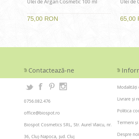
Ulei de Argan Cosmetic 100 ml
Ulei de
75,00 RON
65,00
Contactează-ne
Infor
Modalități 
Livrare și r
0756.082.476
Politica co
office@biospot.ro
Termeni și 
Biospot Cosmetics SRL, Str. Aurel Vlaicu, nr.
Despre noi
36, Cluj-Napoca, jud. Cluj