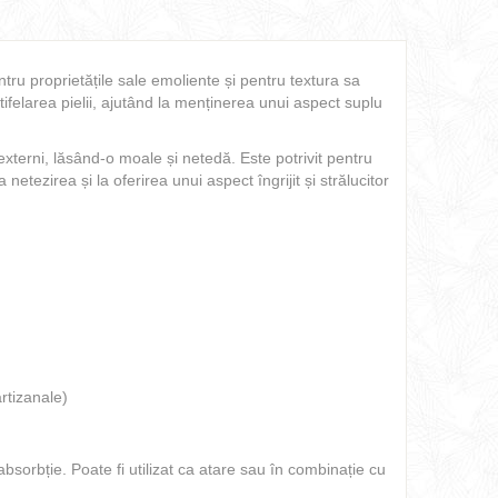
ntru proprietățile sale emoliente și pentru textura sa
catifelarea pielii, ajutând la menținerea unui aspect suplu
r externi, lăsând-o moale și netedă. Este potrivit pentru
 la netezirea și la oferirea unui aspect îngrijit și strălucitor
rtizanale)
bsorbție. Poate fi utilizat ca atare sau în combinație cu