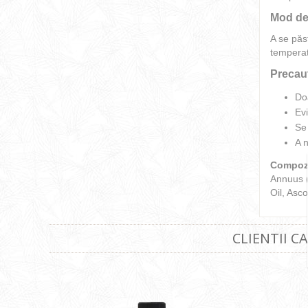
Mod de
A se păst
temperat
Precauț
Do
Evi
Se
A n
Compozi
Annuus (
Oil, Asc
CLIENTII C