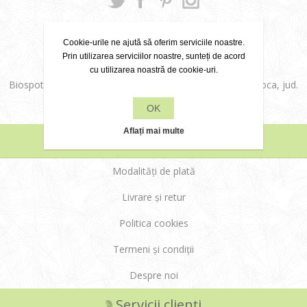
0756.082.476
Cookie-urile ne ajută să oferim serviciile noastre.
Prin utilizarea serviciilor noastre, sunteți de acord
office@biospot.ro
cu utilizarea noastră de cookie-uri.
Biospot Cosmetics SRL, Str. Aurel Vlaicu, nr. 36, Cluj-Napoca, jud.
OK
Cluj
Aflați mai multe
Informații
Modalități de plată
Livrare și retur
Politica cookies
Termeni și condiții
Despre noi
Servicii clienți