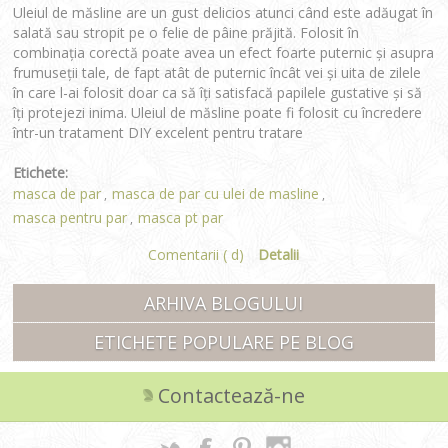
Uleiul de măsline are un gust delicios atunci când este adăugat în
salată sau stropit pe o felie de pâine prăjită. Folosit în
combinația corectă poate avea un efect foarte puternic și asupra
frumuseții tale, de fapt atât de puternic încât vei și uita de zilele
în care l-ai folosit doar ca să îți satisfacă papilele gustative și să
îți protejezi inima. Uleiul de măsline poate fi folosit cu încredere
într-un tratament DIY excelent pentru tratare
Etichete:
masca de par
masca de par cu ulei de masline
,
,
masca pentru par
masca pt par
,
Comentarii ( d)
Detalii
ARHIVA BLOGULUI
ETICHETE POPULARE PE BLOG
Contactează-ne