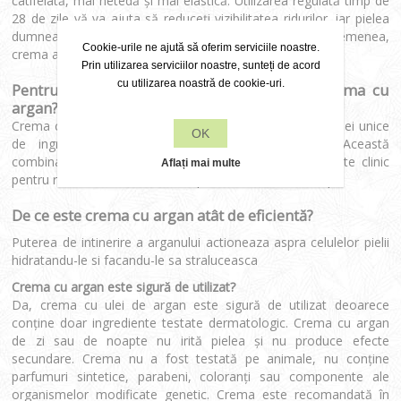
catifelată, mai netedă și mai elastică. Utilizarea regulată timp de
28 de zile vă va ajuta să reduceți vizibilitatea ridurilor, iar pielea
dumneavoastră va avea un aspect mai tânăr. De asemenea,
Cookie-urile ne ajută să oferim serviciile noastre.
crema ajută la prevenirea apariţiei noilor riduri.
Prin utilizarea serviciilor noastre, sunteți de acord
cu utilizarea noastră de cookie-uri.
Pentru câte aplicări îmi ajunge un tub de crema cu
argan?
Crema cu argan este atât de eficientă datorită combinației unice
OK
de ingrediente concentrate pe care le conține. Această
combinație de ingrediente active are efecte demonstrate clinic
Aflați mai multe
pentru reducerea ridurilor într-o perioadă scurtă de timp.
De ce este crema cu argan atât de eficientă?
Puterea de intinerire a arganului actioneaza aspra celulelor pielii
hidratandu-le si facandu-le sa straluceasca
Crema cu argan este sigură de utilizat?
Da, crema cu ulei de argan este sigură de utilizat deoarece
conține doar ingrediente testate dermatologic. Crema cu argan
de zi sau de noapte nu irită pielea și nu produce efecte
secundare. Crema nu a fost testată pe animale, nu conține
parfumuri sintetice, parabeni, coloranți sau componente ale
organismelor modificate genetic. Crema este recomandată în