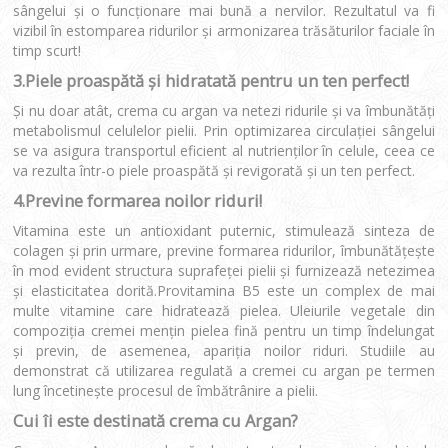
sângelui şi o funcţionare mai bună a nervilor. Rezultatul va fi
vizibil în estomparea ridurilor şi armonizarea trăsăturilor faciale în
timp scurt!
3.Piele proaspătă şi hidratată pentru un ten perfect!
Și nu doar atât, crema cu argan va netezi ridurile şi va îmbunătăți
metabolismul celulelor pielii. Prin optimizarea circulaţiei sângelui
se va asigura transportul eficient al nutrienţilor în celule, ceea ce
va rezulta într-o piele proaspătă şi revigorată și un ten perfect.
4.Previne formarea noilor riduri!
Vitamina este un antioxidant puternic, stimulează sinteza de
colagen și prin urmare, previne formarea ridurilor, îmbunătățește
în mod evident structura suprafeței pielii și furnizează netezimea
și elasticitatea dorită.Provitamina B5 este un complex de mai
multe vitamine care hidratează pielea. Uleiurile vegetale din
compoziţia cremei menţin pielea fină pentru un timp îndelungat
și previn, de asemenea, apariţia noilor riduri. Studiile au
demonstrat că utilizarea regulată a cremei cu argan pe termen
lung încetineşte procesul de îmbătrânire a pielii.
Cui îi este destinată crema cu Argan?