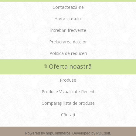
Contactează-ne
Harta site-ului
Întrebări frecvente
Prelucrarea datelor
Politica de reduceri
Oferta noastră
Produse
Produse Vizualizate Recent
Comparați lista de produse
Căutați
Powered by
nopCommerce
. Developed by
PDCsoft
.