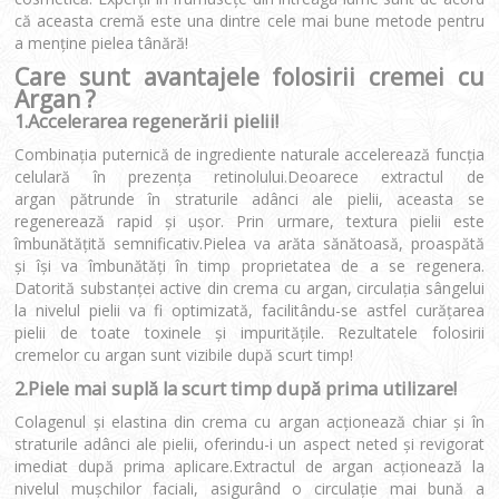
că aceasta cremă este una dintre cele mai bune metode pentru
a menţine pielea tânără!
Care sunt avantajele folosirii cremei cu
Argan ?
1.Accelerarea regenerării pielii!
Combinaţia puternică de ingrediente naturale accelerează funcţia
celulară în prezența retinolului.Deoarece extractul de
argan pătrunde în straturile adânci ale pielii, aceasta se
regenerează rapid și ușor. Prin urmare, textura pielii este
îmbunătățită semnificativ.Pielea va arăta sănătoasă, proaspătă
şi îşi va îmbunătăţi în timp proprietatea de a se regenera.
Datorită substanței active din crema cu argan, circulaţia sângelui
la nivelul pielii va fi optimizată, facilitându-se astfel curățarea
pielii de toate toxinele și impuritățile. Rezultatele folosirii
cremelor cu argan sunt vizibile după scurt timp!
2.Piele mai suplă la scurt timp după prima utilizare!
Colagenul şi elastina din crema cu argan acţionează chiar şi în
straturile adânci ale pielii, oferindu-i un aspect neted şi revigorat
imediat după prima aplicare.Extractul de argan acţionează la
nivelul muşchilor faciali, asigurând o circulaţie mai bună a