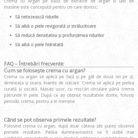
Crema cu Argan pe bază de extracte de argan si ulei de
masline este concepută pentru cei care doresc:
Să netezească ridurile
Să aibă o piele revigorată şi strălucitoare
Să reducă densitatea şi profunzimea ridurilor
Să aibă o piele hidratată
FAQ – Întrebări frecvente:
Cum se folosește crema cu argan?
Crema cu argan se aplică pe față și pe gât de două ori pe zi,
dimineața și seara, înainte de culcare. Crema se aplică pe pielea
curată și uscată. Masaţi uşor, cu mișcări circulare până crema
pătrunde în piele. După ce ați obținut rezultatele dorite, folosiți
periodic crema, pentru a le menține.
Când se pot observa primele rezultate?
Folosind crema cu argan, după doar câteva zile puteți observa
primele rezultate. Pielea dumneavoastră va fi vizibil mai