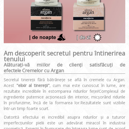
Am descoperit secretul pentru întinerirea
tenulu
i
Alăturaţi-vă miilor de clienţi satisfăcuţi de
efectele
Cremelor cu Argan
Secretul tinereţii fără bătrâneţe se află în cremele cu Argan.
Acest
"elixir al tinereţii"
, cum mai este cunoscut în lume, are
rezultate incredibile în estomparea ridurilor feţei!Complexul de
ingrediente puternice acţionează din interior, micşorând ridurile
în profunzime, încă de la formarea lor.Rezultatele sunt vizibile
într-un timp foarte scurt.
Datorită efectului ei incredibil asupra ridurilor şi a tuturor
imperfecţiunilor pielii este un adevărat miracol în industria
cosmetică.
Experţii în frumuseţe din întreaga lume sunt de acord