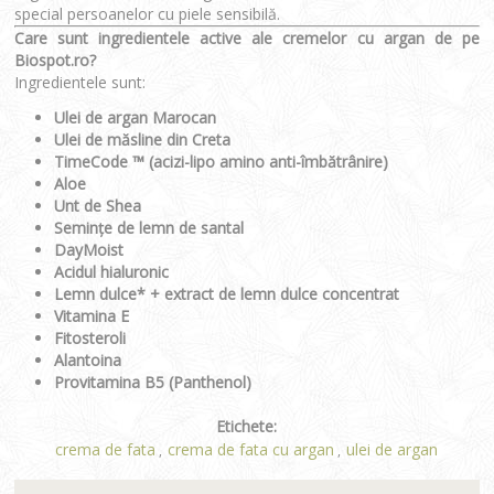
special persoanelor cu piele sensibilă.
Care sunt ingredientele active ale cremelor cu argan de pe
Biospot.ro?
Ingredientele sunt:
Ulei de argan Marocan
Ulei de măsline din Creta
TimeCode ™ (acizi-lipo amino anti-îmbătrânire)
Aloe
Unt de Shea
Semințe de lemn de santal
DayMoist
Acidul hialuronic
Lemn dulce* + extract de lemn dulce concentrat
Vitamina E
Fitosteroli
Alantoina
Provitamina Β5 (Panthenol)
Etichete:
crema de fata
crema de fata cu argan
ulei de argan
,
,