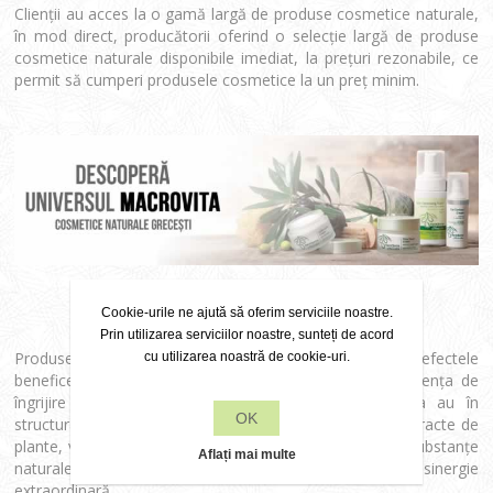
Clienţii au acces la o gamă largă de produse cosmetice naturale,
în mod direct, producătorii oferind o selecţie largă de produse
cosmetice naturale disponibile imediat, la preţuri rezonabile, ce
permit să cumperi produsele cosmetice la un preţ minim.
Cookie-urile ne ajută să oferim serviciile noastre.
Prin utilizarea serviciilor noastre, sunteți de acord
Produsele cosmetice sunt uşor de utilizat, combinând efectele
cu utilizarea noastră de cookie-uri.
benefice ale ingredientelor naturale cu confortul şi eficienţa de
îngrijire la domiciliu. Cosmeticele versatile din Grecia au în
OK
structura lor ingrediente naturale din uleiuri organice, extracte de
plante, vitamine şi minerale marine, produse apicole şi substanţe
Aflați mai multe
naturale, care combinate asigură un efect de sinergie
extraordinară.