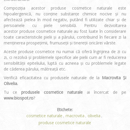
Compoziţia acestor produse cosmetice naturale este
hipoalergenică, nu conţine substanţe chimice nocive şi nu
afectează pielea în mod negativ, putând fi utilizate chiar şi de
persoanele cu piele sensibilă. Pentru dezvoltarea
acestor produse cosmetice naturale au fost luate în considerare
toate caracteristicile pielii şi a părului, contribuind în fiecare zi la
menţinerea prospeţimii, frumuseţii şi tinereţii oricărei vârste.
Aceste produse cosmetice nu numai că oferă îngrijirea de zi cu
zi, ci rezolvă şi problemele specifice ale pielii cum ar fi reducerea
sensibilităţii epiteliului, luptă cu acneea şi cu problemele legate
de căderea părului, mătreaţă etc.
Verifică eficacitatea cu produsele naturale de la
Macrovita Şi
Olivelia.
Tu ce
produsele cosmetice naturale
ai încercat de pe
www.biospot.ro
?
Etichete:
cosmetice naturale
macrovita
olivelia
,
,
,
produse cosmetice naturale