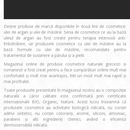
Deţine produse de marcă disponibile în două linii de cosmetice:
ulei de argan şi ulei de măsline. Seria de cosmetice ce au la bază
uleiul de argan au fost create pentru terapia intensivă anti-
îmbătrânire, iar produsele cosmetice cu ulei de măsline au la
bază formule cu ulei de măsline, recomandate pentru
tratamentul de susţinere a părului şi a pielii.
Magazinul online de produse cosmetice naturale grecesti si
romanesti a fost creat pentru a face cumpărături online mult mai
confortabil şi mult mai avantajos, într-un mod mult mai rapid şi
mai profitabil.
Toate produsele prezentate în magazinul nostru au o compoziţie
naturală a căror calitate este confirmată prin certificate
internaţionale BIO, Organic, Nature. Acest lucru înseamnă că
produsele cosmetice au activitate biologică ridicată, nu conţin
aditivi sintetici, nu conţin coloranţi, arome, siliconi, amoniac,
parabeni şi alţi ingredienţi chimici, având o eficienţă
dermosensibilă ridicată.