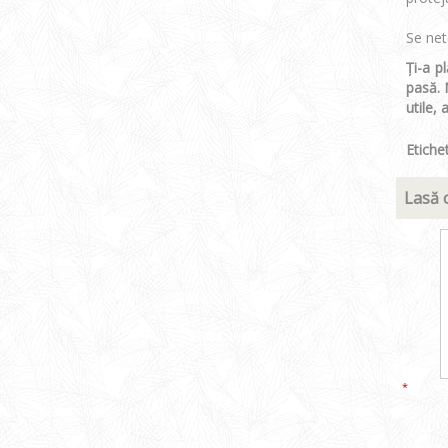
Se net
Ți-a p
pasă. 
utile,
Etiche
Lasă 
*