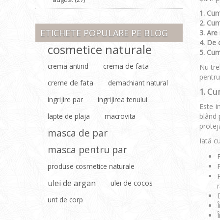
1. Cum
2. Cum
ETICHETE POPULARE PE BLOG
3. Are
4. De 
cosmetice naturale
5. Cum
crema antirid
crema de fata
Nu tre
pentru 
creme de fata
demachiant natural
1. Cu
ingrijire par
ingrijirea tenului
Este i
lapte de plaja
macrovita
blând 
proteja
masca de par
Iată c
masca pentru par
produse cosmetice naturale
ulei de argan
ulei de cocos
unt de corp
Î