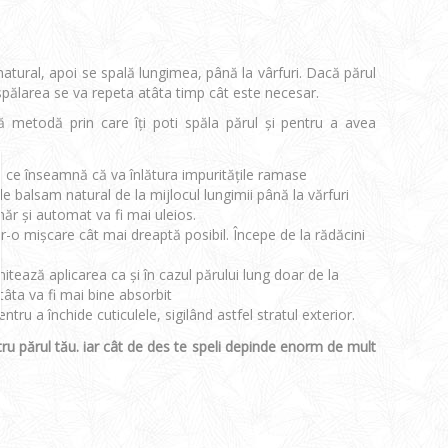
atural, apoi se spală lungimea, până la vârfuri. Dacă părul
spălarea se va repeta atâta timp cât este necesar.
 metodă prin care îți poti spăla părul și pentru a avea
eea ce înseamnă că va înlătura impuritățile ramase
de balsam natural de la mijlocul lungimii până la vărfuri
năr și automat va fi mai uleios.
tr-o mișcare cât mai dreaptă posibil. Începe de la rădăcini
tează aplicarea ca și în cazul părului lung doar de la
tâta va fi mai bine absorbit
ntru a închide cuticulele, sigilând astfel stratul exterior.
ru părul tău. iar cât de des te speli depinde enorm de mult