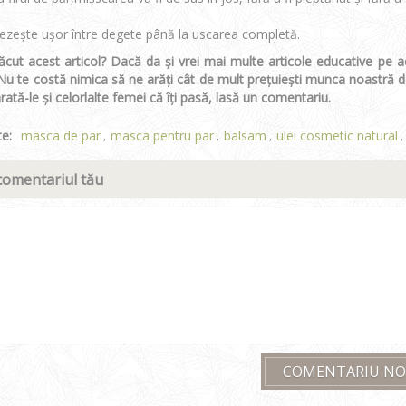
ezește ușor între degete până la uscarea completă.
lăcut acest articol? Dacă da și vrei mai multe articole educative pe
Nu te costă nimica să ne arăți cât de mult prețuiești munca noastră de
 arată-le și celorlalte femei că îți pasă, lasă un comentariu.
te:
masca de par
masca pentru par
balsam
ulei cosmetic natural
,
,
,
,
comentariul tău
COMENTARIU N