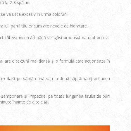
ă la 2-3 spălari.
a se va usca excesiv în urma colorării.
a lui, părul tău oricum are nevoie de hidratare.
ci câteva încercări până vei găsi produsul natural potrivit
r, are o textură mai densă și o formulă care acționează în
dic(o dată pe săptămână sau la două săptămâni) acțiunea
ă șamponare și limpezire, pe toată lungimea firului de păr,
nute înainte de a te clăti.