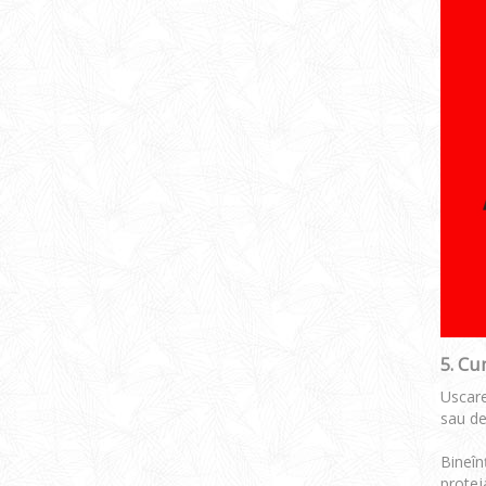
5. Cu
Uscare
sau de
Bineîn
proteja