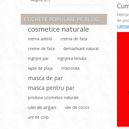
Cum 
Menţin
ETICHETE POPULARE PE BLOG
de pso
calmare
cosmetice naturale
crema antirid
crema de fata
creme de fata
demachiant natural
ingrijire par
ingrijirea tenului
lapte de plaja
macrovita
masca de par
masca pentru par
produse cosmetice naturale
ulei de argan
ulei de cocos
unt de corp