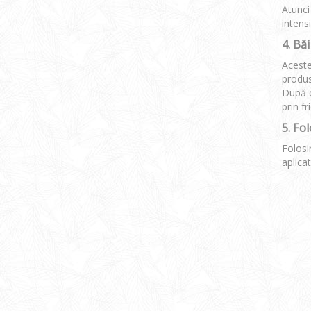
Atunci
intens
4. Bă
Aceste
produs
După c
prin fr
5. Fo
Folosi
aplica