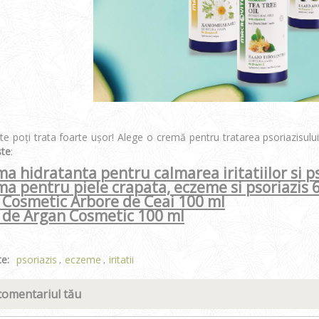
e poți trata foarte ușor! Alege o cremă pentru tratarea psoriazisului,
ste
:
a hidratanta pentru calmarea iritatiilor si p
a pentru piele crapata, eczeme si psoriazis 
 Cosmetic Arbore de Ceai 100 ml
 de Argan Cosmetic 100 ml
te:
psoriazis
eczeme
iritatii
,
,
comentariul tău