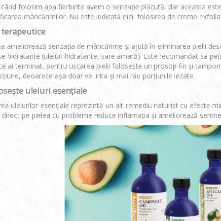
 când folosim apa fierbinte avem o senzație plăcută, dar aceasta es
ificarea mâncărimilor. Nu este indicată nici folosirea de creme exfol
i terapeutice
a ameliorează senzația de mâncărime și ajută în eliminarea pielii des
e hidratante (uleiuri hidratante, sare amară). Este recomandat sa petr
e ai terminat, pentru uscarea pielii folosește un prosop fin și tampone
icțiune, deoarece așa doar vei irita și mai rău porțiunile lezate.
losește uleiuri esențiale
rea uleiurilor esenţiale reprezintă un alt remediu naturist cu efecte mi
t direct pe pielea cu probleme reduce inflamația și ameliorează semnel