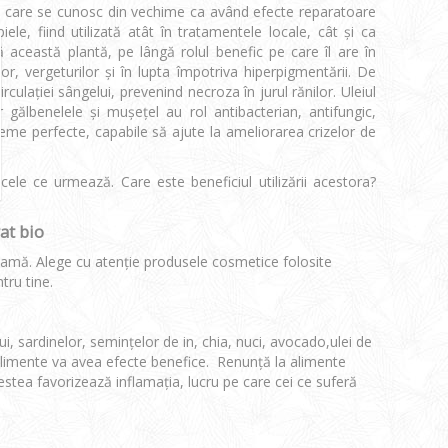
te, care se cunosc din vechime ca având efecte reparatoare
le, fiind utilizată atât în tratamentele locale, cât și ca
 această plantă, pe lângă rolul benefic pe care îl are în
lor, vergeturilor şi în lupta împotriva hiperpigmentării. De
ulaţiei sângelui, prevenind necroza în jurul rănilor. Uleiul
 gălbenelele și mușețel au rol antibacterian, antifungic,
reme perfecte, capabile să ajute la ameliorarea crizelor de
cele ce urmează. Care este beneficiul utilizării acestora?
at bio
clamă. Alege cu atenție produsele cosmetice folosite
tru tine.
sardinelor, semințelor de in, chia, nuci, avocado,ulei de
limente va avea efecte benefice. Renunță la alimente
stea favorizează inflamația, lucru pe care cei ce suferă