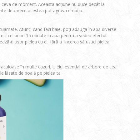
te ceva de moment. Aceasta acțiune nu duce decât la
iante deoarece acestea pot agrava erupția.
cuamate. Atunci cand faci baie, poți adăuga în apă diverse
eci cel putin 15 minute in apa pentru a vedea efectul.
ază-ți ușor pielea cu el, fără a incerca să usuci pielea
raculoase în multe cazuri. Uleiul esential de arbore de ceai
e lăsate de boală pe pielea ta.