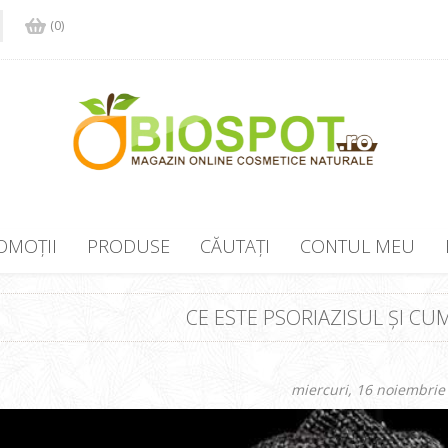
(0)
OMOȚII
PRODUSE
CĂUTAȚI
CONTUL MEU
CE ESTE PSORIAZISUL ȘI CU
miercuri, 16 noiembrie