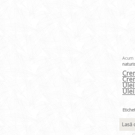
Acum t
naturi
Crem
Crem
Ulei
Ulei
Etiche
Lasă 