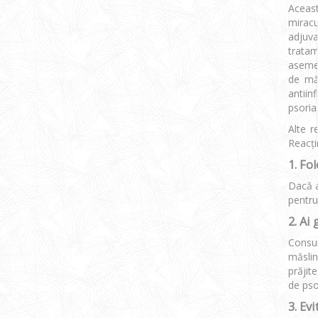
Aceast
miracu
adjuva
tratam
asemen
de măs
antiin
psoriaz
Alte r
Reacți
1. Fo
Dacă a
pentru
2. Ai 
Consum
măslin
prăjit
de psor
3. Ev