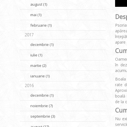
august (1)
mai (1)
Desp
Psoria
februarie (1)
apărea
2017
înţepă
apare 
decembrie (1)
Cum 
iulie (1)
Oameni
în dez
martie (2)
acumul
ianuarie (1)
Boala 
rate d
2016
Aproxi
decembrie (1)
boală 
de la 
noiembrie (7)
Cum 
septembrie (3)
Nu exi
servic
august (27)