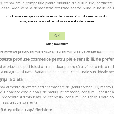
ă cremă are în compoziție plante obținute din culturi Bio, certifica
loase. Aloe Vera a demonstrat rezultate foarte bune în bolile de pie
nt, pe cale orală, sub forma sucului de aloe vera. S-a constatat că
Cookie-urile ne ajută să oferim serviciile noastre. Prin utilizarea serviciilor
entul psoriazisului, şi-a demonstrat eficiența și în diminuarea riduri
noastre, sunteți de acord cu utilizarea noastră de cookie-uri.
ea, pare a fi capabilă să accelereze vindecarea prin îmbunătăţirea circ
line din compoziție are rol hidratant, emolient și anti-oxidant, iar
flamator și antiiritant, combinația dintre acestea dând naștere unei c
OK
is.
Aflați mai multe
emedii naturiste, care sunt la îndemâna oricui, vor fi enumerate în 
ile adverse practic nu vor exista și nici nu vor crea dependență.
losește produse cosmetice pentru piele sensibilă, de prefer
i psoriazis nu poti folosi o crema doar pentru că ai văzut-o într-o re
 a nu agrava situația. Variantele de cosmetice naturale sunt ideale pen
grijă la dietă
ă alimente cu efecte antiinflamatoare de genul somonului, macroului, 
e. Deoarece este o boală de natură inflamatorie, consumul acestor a
e, procesate și diminuează pe cât posibil consumul de zahăr. Toate ace
iazis trebuie să îl evite.
ită dușurile cu apă fierbinte