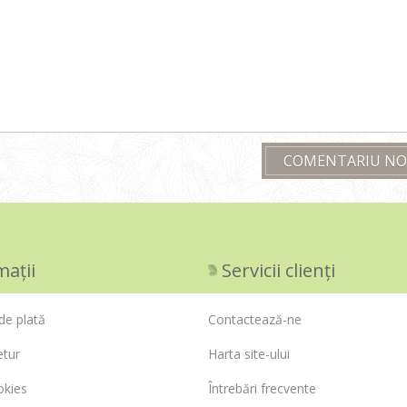
COMENTARIU N
mații
Servicii clienți
de plată
Contactează-ne
etur
Harta site-ului
okies
Întrebări frecvente