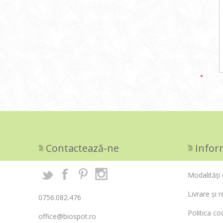
*
Contactează-ne
Infor
Modalități 
Livrare și r
0756.082.476
Politica co
office@biospot.ro