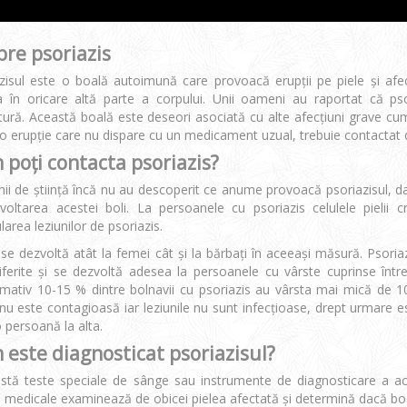
re psoriazis
zisul este o boală autoimună care provoacă erupţii pe piele şi afe
 în oricare altă parte a corpului. Unii oameni au raportat că ps
tură. Această boală este deseori asociată cu alte afecţiuni grave cum 
o erupţie care nu dispare cu un medicament uzual, trebuie contactat
poţi contacta psoriazis?
i de ştiinţă încă nu au descoperit ce anume provoacă psoriazisul, da
voltarea acestei boli. La persoanele cu psoriazis celulele pielii
area leziunilor de psoriazis.
se dezvoltă atât la femei cât şi la bărbaţi în aceeaşi măsură. Psoria
iferite şi se dezvoltă adesea la persoanele cu vârste cuprinse într
mativ 10-15 % dintre bolnavii cu psoriazis au vârsta mai mică de 10
nu este contagioasă iar leziunile nu sunt infecţioase, drept urmare 
o persoană la alta.
este diagnosticat psoriazisul?
stă teste speciale de sânge sau instrumente de diagnosticare a a
ii medicale examinează de obicei pielea afectată şi determină dacă boa