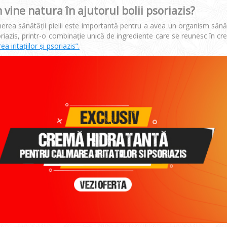
vine natura în ajutorul bolii psoriazis?
erea sănătăţii pielii este importantă pentru a avea un organism săn
riazis, printr-o combinație unică de ingrediente care se reunesc în c
a iritațiilor și psoriazis”.