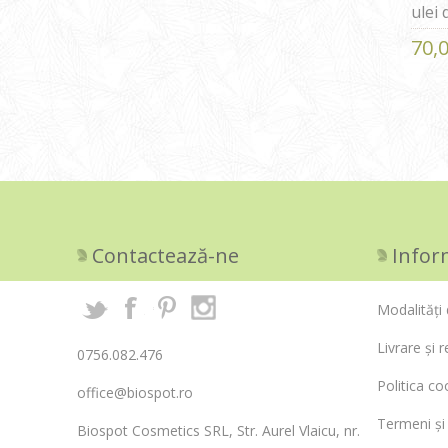
ulei
70,
Contactează-ne
Infor
Modalități 
Livrare și r
0756.082.476
Politica co
office@biospot.ro
Termeni și 
Biospot Cosmetics SRL, Str. Aurel Vlaicu, nr.