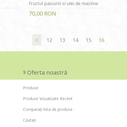
fructul pasiunii si ulei de masline
200 ml
70,00 RON
12
13
14
15
16
Oferta noastră
Produse
Produse Vizualizate Recent
Comparați lista de produse
Căutați