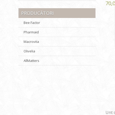
70,
PRODUCĂTORI
Bee Factor
Pharmaid
Macrovita
Olivelia
AllMatters
Unt 