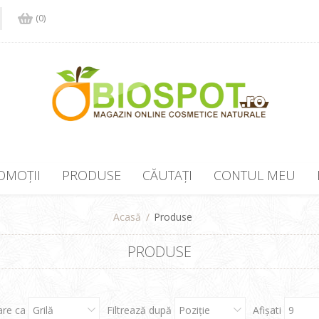
(0)
OMOȚII
PRODUSE
CĂUTAȚI
CONTUL MEU
Acasă
/
Produse
PRODUSE
are ca
Grilă
Filtrează după
Poziţie
Afişati
9