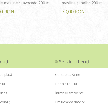
 de masline si avocado 200 ml
masline și nalbă 200 ml
00 RON
70,00 RON
Prima
Anterior
mații
Servicii clienți
de plată
Contactează-ne
etur
Harta site-ului
okies
Întrebări frecvente
condiții
Prelucrarea datelor