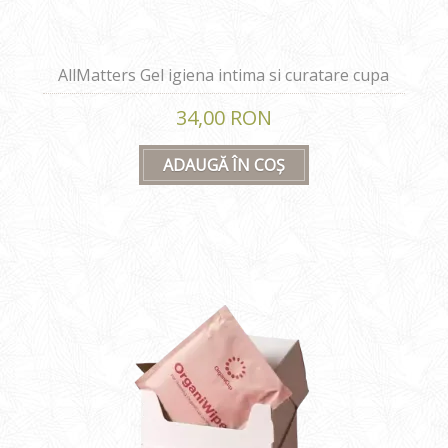
AllMatters Gel igiena intima si curatare cupa
menstruala 2in1 75 ml
34,00 RON
ADAUGĂ ÎN COȘ