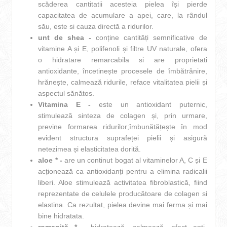
scăderea cantitatii acesteia pielea își pierde
capacitatea de acumulare a apei, care, la rândul
său, este si cauza directă a ridurilor.
unt de shea -
conține cantități semnificative de
vitamine A și E, polifenoli și filtre UV naturale, ofera
o hidratare remarcabila si are proprietati
antioxidante, încetinește procesele de îmbătrânire,
hrănește, calmează ridurile, reface vitalitatea pielii și
aspectul sănătos.
Vitamina E -
este un antioxidant puternic,
stimulează sinteza de colagen și, prin urmare,
previne formarea ridurilor;îmbunătățește în mod
evident structura suprafeței pielii și asigură
netezimea și elasticitatea dorită.
aloe * -
are un continut bogat al vitaminelor A, C și E
acționează ca antioxidanți pentru a elimina radicalii
liberi. Aloe stimulează activitatea fibroblastică, fiind
reprezentate de celulele producătoare de colagen si
elastina. Ca rezultat, pielea devine mai ferma și mai
bine hidratata.