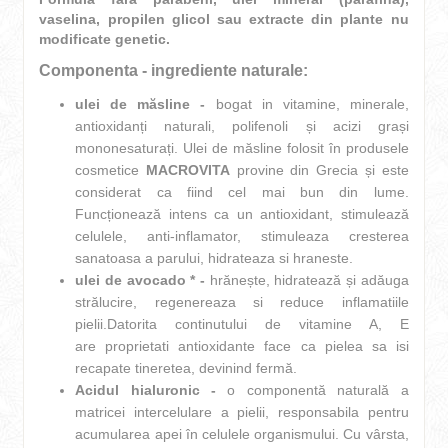
vaselina, propilen glicol sau extracte din plante nu
modificate genetic.
Componenta - ingrediente naturale:
ulei de măsline -
bogat in vitamine, minerale,
antioxidanți naturali, polifenoli și acizi grași
mononesaturați. Ulei de măsline folosit în produsele
cosmetice
MACROVITA
provine din Grecia și este
considerat ca fiind cel mai bun din lume.
Funcționează intens ca un antioxidant, stimulează
celulele, anti-inflamator, stimuleaza cresterea
sanatoasa a parului, hidrateaza si hraneste.
ulei de avocado
* -
hrănește, hidratează și adăuga
strălucire, regenereaza si reduce inflamatiile
pielii.Datorita continutului de vitamine A, E
are proprietati antioxidante face ca pielea sa isi
recapate tineretea, devinind fermă.
Acidul hialuronic -
o componentă naturală a
matricei intercelulare a pielii, responsabila pentru
acumularea apei în celulele organismului. Cu vârsta,