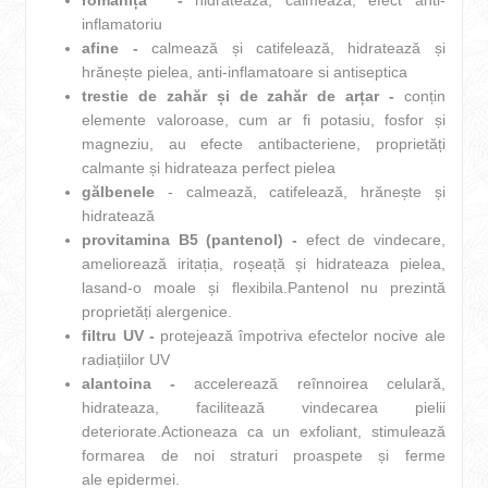
romaniță * -
hidratează, calmează, efect anti-
inflamatoriu
afine -
calmează și catifelează, hidratează și
hrănește pielea, anti-inflamatoare si antiseptica
trestie de zahăr și de zahăr de arțar -
conțin
elemente valoroase, cum ar fi potasiu, fosfor și
magneziu, au efecte antibacteriene, proprietăți
calmante și hidrateaza perfect pielea
gălbenele
- calmează, catifelează, hrănește și
hidratează
provitamina Β5 (pantenol) -
efect de vindecare,
ameliorează iritația, roșeață și hidrateaza pielea,
lasand-o moale și flexibila.Pantenol nu prezintă
proprietăți alergenice.
filtru UV -
protejează împotriva efectelor nocive ale
radiațiilor UV
alantoina -
accelerează reînnoirea celulară,
hidrateaza, facilitează vindecarea pielii
deteriorate.Actioneaza ca un exfoliant, stimulează
formarea de noi straturi proaspete și ferme
ale epidermei.