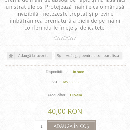
un strat uleios. Protejează mâinile ca o mănușă
invizibilă - netezește treptat și previne
îmbătrânirea prematură a pielii de pe mâini
conferindu-le finețe și delicatețe.
Adaugă la favorite
Adăugați pentru a compara lista
Disponibilitate:
In stoc
SKU:
MV33093
Producător:
Olivelia
40,00 RON
ADAUGĂ ÎN COȘ