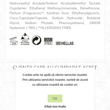
Hydroxyethyl Acrylate/Sodium Acryloyldimethyl Taurate
Copolymer, Ethylhexyl Methoxycinnamate, Dimethicone,
Parfum (Fragrance)**, Xanthan Gum, Ethylhexylglycerin,
Coco-Caprylate/Caprate, Sodium Hydroxide, Butylene
Glycol, Sodium Phytate, Phenoxyethanol, DMDM
Hydantoin | *BIO | **ALLERGENS FREE
CLIENTII CARE AU CUMPARAT ACEST
Cookie-urile ne ajută să oferim serviciile noastre.
PRODUS AU MAI ACHIZITIONAT SI
Prin utilizarea serviciilor noastre, sunteți de acord
cu utilizarea noastră de cookie-uri.
OK
Aflați mai multe