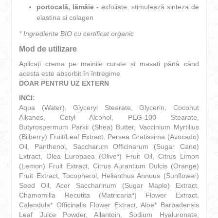
portocală, lămâie -
exfoliate, stimulează sinteza de
elastina si colagen
* Ingrediente BIO cu certificat organic
Mod de utilizare
Aplicați crema pe mainile curate și masati până când
acesta este absorbit în întregime
DOAR PENTRU UZ EXTERN
INCI:
Aqua (Water), Glyceryl Stearate, Glycerin, Coconut
Alkanes, Cetyl Alcohol, PEG-100 Stearate,
Butyrospermum Parkii (Shea) Butter, Vaccinium Myrtillus
(Bilberry) Fruit/Leaf Extract, Persea Gratissima (Avocado)
Oil, Panthenol, Saccharum Officinarum (Sugar Cane)
Extract, Olea Europaea (Olive*) Fruit Oil, Citrus Limon
(Lemon) Fruit Extract, Citrus Aurantium Dulcis (Orange)
Fruit Extract, Tocopherol, Helianthus Annuus (Sunflower)
Seed Oil, Acer Saccharinum (Sugar Maple) Extract,
Chamomilla Recutita (Matricaria*) Flower Extract,
Calendula* Officinalis Flower Extract, Aloe* Barbadensis
Leaf Juice Powder, Allantoin, Sodium Hyaluronate,