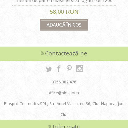
Balsam de par cu masline si struguri rosii 200
ml
58,00 RON
ADAUGĂ ÎN COȘ
Contactează-ne
0756.082.476
office@biospot.ro
Biospot Cosmetics SRL, Str. Aurel Vlaicu, nr. 36, Cluj-Napoca, jud.
Cluj
Informații