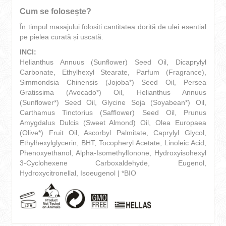
Cum se folosește?
În timpul masajului folositi cantitatea dorită de ulei esential
pe pielea curată și uscată.
INCI:
Helianthus Annuus (Sunflower) Seed Oil, Dicaprylyl
Carbonate, Ethylhexyl Stearate, Parfum (Fragrance),
Simmondsia Chinensis (Jojoba*) Seed Oil, Persea
Gratissima (Avocado*) Oil, Helianthus Annuus
(Sunflower*) Seed Oil, Glycine Soja (Soyabean*) Oil,
Carthamus Tinctorius (Safflower) Seed Oil, Prunus
Amygdalus Dulcis (Sweet Almond) Oil, Olea Europaea
(Olive*) Fruit Oil, Ascorbyl Palmitate, Caprylyl Glycol,
Ethylhexylglycerin, BHT, Tocopheryl Acetate, Linoleic Acid,
Phenoxyethanol, Alpha-IsomethylIonone, Hydroxyisohexyl
3-Cyclohexene Carboxaldehyde, Eugenol,
Hydroxycitronellal, Isoeugenol | *BIO