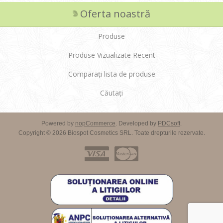
Oferta noastră
Produse
Produse Vizualizate Recent
Comparați lista de produse
Căutați
Powered by
nopCommerce
. Developed by
PDCsoft
.
Copyright © 2026 Biospot Cosmetics SRL. Toate drepturile rezervate.