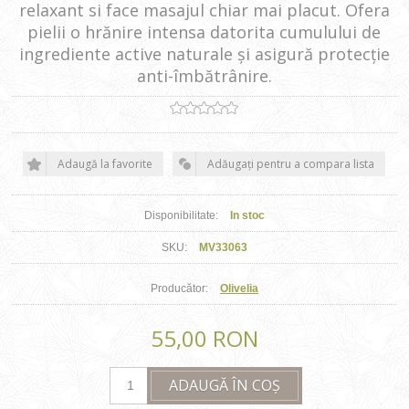
relaxant si face masajul chiar mai placut. Ofera
pielii o hrănire intensa datorita cumulului de
ingrediente active naturale și asigură protecție
anti-îmbătrânire.
Adaugă la favorite
Adăugați pentru a compara lista
Disponibilitate:
In stoc
SKU:
MV33063
Producător:
Olivelia
55,00 RON
ADAUGĂ ÎN COȘ