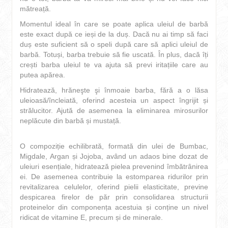
mătreață.
Momentul ideal în care se poate aplica uleiul de barbă
este exact după ce ieși de la duș. Dacă nu ai timp să faci
duș este suficient să o speli după care să aplici uleiul de
barbă. Totuși, barba trebuie să fie uscată. În plus, dacă îți
crești barba uleiul te va ajuta să previ iritațiile care au
putea apărea.
Hidratează, hrăneşte şi înmoaie barba, fără a o lăsa
uleioasă/încleiată, oferind acesteia un aspect îngrijit și
strălucitor. Ajută de asemenea la eliminarea mirosurilor
neplăcute din barbă și mustață.
O compoziție echilibrată, formată din ulei de Bumbac,
Migdale, Argan și Jojoba, având un adaos bine dozat de
uleiuri esențiale, hidratează pielea prevenind îmbătrânirea
ei. De asemenea contribuie la estomparea ridurilor prin
revitalizarea celulelor, oferind pielii elasticitate, previne
despicarea firelor de păr prin consolidarea structurii
proteinelor din componența acestuia și conține un nivel
ridicat de vitamine E, precum și de minerale.