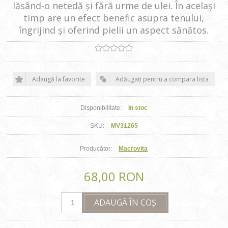
lăsând-o netedă și fără urme de ulei. În același
timp are un efect benefic asupra tenului,
îngrijind și oferind pielii un aspect sănătos.
Adaugă la favorite
Adăugați pentru a compara lista
Disponibilitate:
In stoc
SKU:
MV31265
Producător:
Macrovita
68,00 RON
ADAUGĂ ÎN COȘ