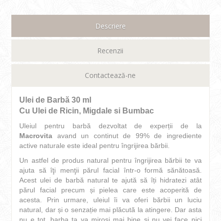
Descriere
Recenzii
Contactează-ne
Ulei de Barbă 30 ml
Cu Ulei de Ricin, Migdale si Bumbac
Uleiul pentru barbă dezvoltat de experții de la
Macrovita
avand un continut de 99% de ingrediente
active naturale este ideal pentru îngrijirea bărbii.
Un astfel de produs natural pentru îngrijirea bărbii te va
ajuta să îţi menţii părul facial într-o formă sănătoasă.
Acest ulei de barbă natural te ajută să îți hidratezi atât
părul facial precum și pielea care este acoperită de
acesta. Prin urmare, uleiul îi va oferi bărbii un luciu
natural, dar și o senzație mai plăcută la atingere. Dar asta
nu e tot, barba ta va mirosi mai bine și nu vei face nici