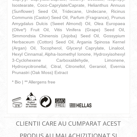
Isostearate, Coco-Caprylate/Caprate, Helianthus Annuus
(Sunflower) Seed Oil, Tridecane, Undecane, Ricinus
Communis (Castor) Seed Oil, Parfum (Fragrance), Prunus
Amygdalus Dulcis (Sweet Almond) Oil, Olea Europaea
(Olive*) Fruit Oil, Vitis Vinifera (Grape) Seed Oil,
Simmondsia Chinensis (Jojoba) Seed Oil, Gossypium
Herbaceum (Cotton) Seed Oil, Argania Spinosa Kernel
(Argan) Oil, Tocopherol, Glyceryl Caprylate, Linalool,
Hexyl Cinnamal, Alpha-Isomethyl Ionone, Hydroxyisohexyl
3-Cyclohexene Carboxaldehyde, Limonene,
Hydroxycitronellal, Citral, Citronellol, Geraniol, Evernia
Prunastri (Oak Moss) Extract
* Bio | ** Allergens free
CLIENTII CARE AU CUMPARAT ACEST
PRODUS AU MAI ACHIZITIONAT SI