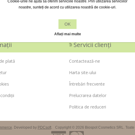
Cookie-urile ne ajută să oferim serviciile noastre. Prin utilizarea serviciilor
noastre, sunteți de acord cu utilizarea noastră de cookie-uri.
RECUPEREAZĂ
OK
Aflați mai multe
mații
Servicii clienți
de plată
Contactează-ne
etur
Harta site-ului
okies
Întrebări frecvente
condiții
Prelucrarea datelor
Politica de reduceri
mmerce
. Developed by
PDCsoft
.
Copyright © 2026 Biospot Cosmetics SRL. Toate d