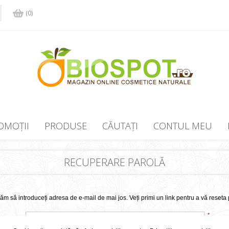
(0)
OMOȚII
PRODUSE
CĂUTAȚI
CONTUL MEU
RECUPERARE PAROLĂ
ăm să introduceți adresa de e-mail de mai jos. Veți primi un link pentru a vă reseta 
*
 email: