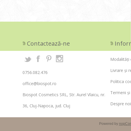
Contactează-ne
Infor
Modalități 
Livrare și r
0756.082.476
Politica co
office@biospot.ro
Termeni și 
Biospot Cosmetics SRL, Str. Aurel Vlaicu, nr.
Despre noi
36, Cluj-Napoca, jud. Cluj
Powered by
nopCo