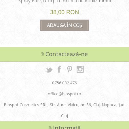
Spray Păr și Corp cu Aromă de Rodie 100ml
38,00 RON
ADAUGĂ ÎN COȘ
Contactează-ne
0756.082.476
office@biospot.ro
Biospot Cosmetics SRL, Str. Aurel Vlaicu, nr. 36, Cluj-Napoca, jud.
Cluj
Informații