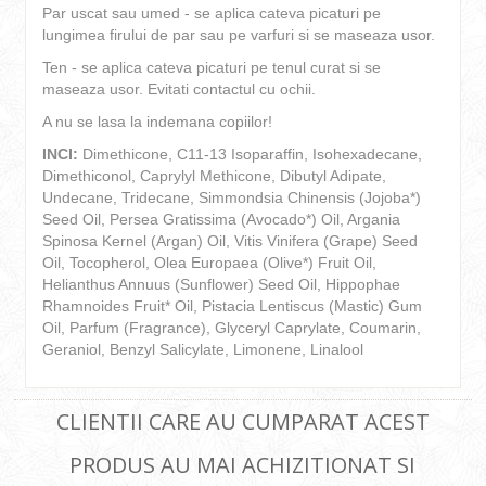
Par uscat sau umed - se aplica cateva picaturi pe
lungimea firului de par sau pe varfuri si se maseaza usor.
Ten - se aplica cateva picaturi pe tenul curat si se
maseaza usor. Evitati contactul cu ochii.
A nu se lasa la indemana copiilor!
INCI:
Dimethicone, C11-13 Isoparaffin, Isohexadecane,
Dimethiconol, Caprylyl Methicone, Dibutyl Adipate,
Undecane, Tridecane, Simmondsia Chinensis (Jojoba*)
Seed Oil, Persea Gratissima (Avocado*) Oil, Argania
Spinosa Kernel (Argan) Oil, Vitis Vinifera (Grape) Seed
Oil, Tocopherol, Olea Europaea (Olive*) Fruit Oil,
Helianthus Annuus (Sunflower) Seed Oil, Hippophae
Rhamnoides Fruit* Oil, Pistacia Lentiscus (Mastic) Gum
Oil, Parfum (Fragrance), Glyceryl Caprylate, Coumarin,
Geraniol, Benzyl Salicylate, Limonene, Linalool
CLIENTII CARE AU CUMPARAT ACEST
PRODUS AU MAI ACHIZITIONAT SI