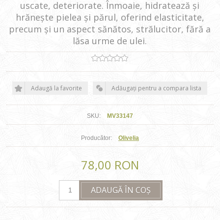
uscate, deteriorate. Înmoaie, hidratează și
hrănește pielea și părul, oferind elasticitate,
precum și un aspect sănătos, strălucitor, fără a
lăsa urme de ulei.
Adaugă la favorite
Adăugați pentru a compara lista
SKU:
MV33147
Producător:
Olivelia
78,00 RON
ADAUGĂ ÎN COȘ