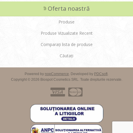
Oferta noastră
Produse
Produse Vizualizate Recent
Comparați lista de produse
Căutați
Powered by
nopCommerce
. Developed by
PDCsoft
.
Copyright © 2026 Biospot Cosmetics SRL. Toate drepturile rezervate.