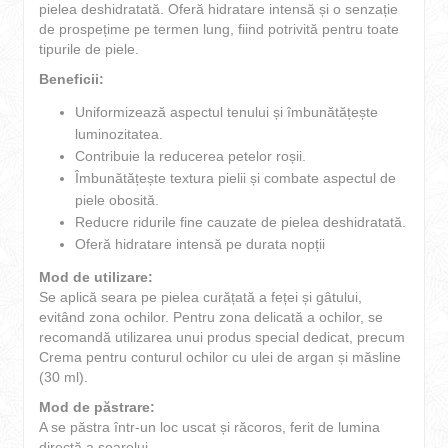
pielea deshidratată. Oferă hidratare intensă și o senzație
de prospețime pe termen lung, fiind potrivită pentru toate
tipurile de piele.
Beneficii:
Uniformizează aspectul tenului și îmbunătățește
luminozitatea.
Contribuie la reducerea petelor roșii.
Îmbunătățește textura pielii și combate aspectul de
piele obosită.
Reducre ridurile fine cauzate de pielea deshidratată.
Oferă hidratare intensă pe durata nopții
Mod de utilizare:
Se aplică seara pe pielea curățată a feței și gâtului,
evitând zona ochilor. Pentru zona delicată a ochilor, se
recomandă utilizarea unui produs special dedicat, precum
Crema pentru conturul ochilor cu ulei de argan și măsline
(30 ml).
Mod de păstrare:
A se păstra într-un loc uscat și răcoros, ferit de lumina
directă a soarelui.