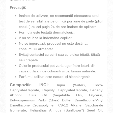
Precauții:
Înainte de utilizare, se recomandă efectuarea unui
test de sensibilitate pe o mică porțiune de piele (pliul
cotului) cu cel puțin 24 de ore înainte de aplicare.
Formula este testată dermatologic.
A nu se lăsa la îndemâna copiilor.
Nu se ingerează, produsul nu este destinat
consumului alimentar.
Evitați contactul cu ochii sau cu pielea iritată, tăiată
sau crăpată.
Culorile produsului pot varia ușor între loturi, din
cauza utilizării de coloranți și parfumuri naturale.
Parfumul utilizat este natural și hipoalergenic.
Compozitie INCI:
Aqua (Water), Coco-
Caprylate/Caprate, Caprylyl Caprylate/Caprate, Behenyl
Alcohol, Olus Oil (Vegetable Oil), Glycerin,
Butyrospermum Parkii (Shea) Butter, Dimethicone/Vinyl
Dimethicone Crosspolymer, C9-12 Alkane, Saccharide
Isomerate, Helianthus Annuus (Sunflower*) Seed Oil,