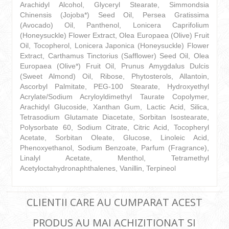
Arachidyl Alcohol, Glyceryl Stearate, Simmondsia
Chinensis (Jojoba*) Seed Oil, Persea Gratissima
(Avocado) Oil, Panthenol, Lonicera Caprifolium
(Honeysuckle) Flower Extract, Olea Europaea (Olive) Fruit
Oil, Tocopherol, Lonicera Japonica (Honeysuckle) Flower
Extract, Carthamus Tinctorius (Safflower) Seed Oil, Olea
Europaea (Olive*) Fruit Oil, Prunus Amygdalus Dulcis
(Sweet Almond) Oil, Ribose, Phytosterols, Allantoin,
Ascorbyl Palmitate, PEG-100 Stearate, Hydroxyethyl
Acrylate/Sodium Acryloyldimethyl Taurate Copolymer,
Arachidyl Glucoside, Xanthan Gum, Lactic Acid, Silica,
Tetrasodium Glutamate Diacetate, Sorbitan Isostearate,
Polysorbate 60, Sodium Citrate, Citric Acid, Tocopheryl
Acetate, Sorbitan Oleate, Glucose, Linoleic Acid,
Phenoxyethanol, Sodium Benzoate, Parfum (Fragrance),
Linalyl Acetate, Menthol, Tetramethyl
Acetyloctahydronaphthalenes, Vanillin, Terpineol
CLIENTII CARE AU CUMPARAT ACEST
PRODUS AU MAI ACHIZITIONAT SI